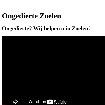
Ongedierte Zoelen
Ongedierte? Wij helpen u in Zoelen!