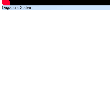
Ongedierte Zoelen