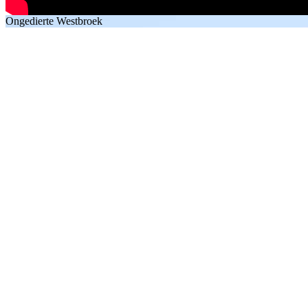
Ongedierte Westbroek