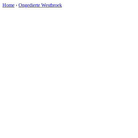
Home
›
Ongedierte Westbroek