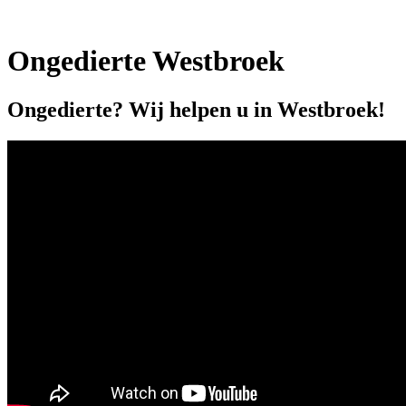
Ongedierte Westbroek
Ongedierte? Wij helpen u in Westbroek!