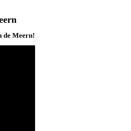
eern
n de Meern!